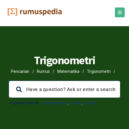
Trigonometri
Pencarian
/
Rumus
/
Matematika
/
Trigonometri
/
Popular Search:
Customization
,
Policy
,
Setup