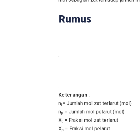
Rumus
.
.
Keterangan :
n
= Jumlah mol zat terlarut (mol)
t
n
= Jumlah mol pelarut (mol)
p
X
= Fraksi mol zat terlarut
t
X
= Fraksi mol pelarut
p