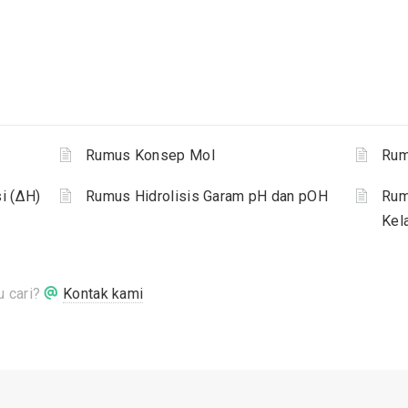
Rumus Konsep Mol
Rum
i (ΔH)
Rumus Hidrolisis Garam pH dan pOH
Rum
Kel
 cari?
Kontak kami