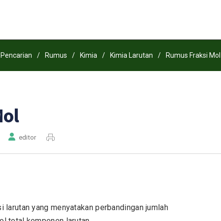
Pencarian
/
Rumus
/
Kimia
/
Kimia Larutan
/
Rumus Fraksi Mol
Mol
editor
si larutan yang menyatakan perbandingan jumlah
l total komponen larutan.