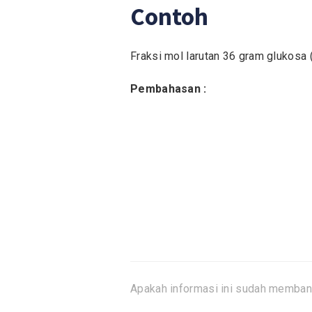
Contoh
Fraksi mol larutan 36 gram glukosa 
Pembahasan :
Apakah informasi ini sudah memban