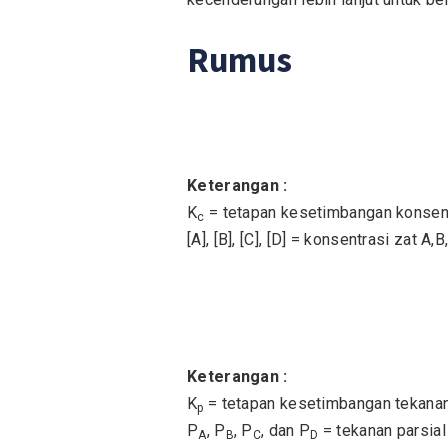
Rumus
Keterangan :
K
= tetapan kesetimbangan konsen
c
[A], [B], [C], [D] = konsentrasi zat A,B
Keterangan :
K
= tetapan kesetimbangan tekana
p
P
, P
, P
, dan P
= tekanan parsial 
A
B
C
D