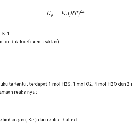
K
p
=
K
c
(
R
T
)
Δ
n
Δ
n
=
(
)
K
K
R
T
p
c
1.K-1
en produk-koefisien reaktan)
suhu tertentu , terdapat 1 mol H2S, 1 mol O2, 4 mol H2O dan 
amaan reaksinya :
timbangan ( Kc ) dari reaksi diatas !