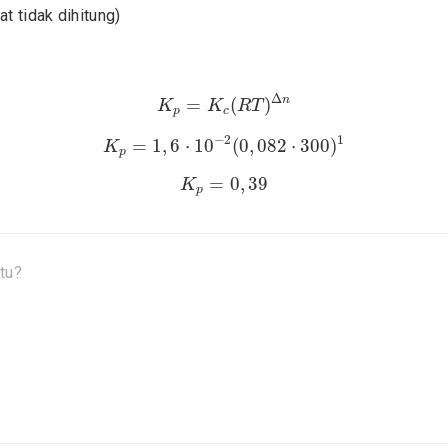
at tidak dihitung)
K
p
=
K
c
(
R
T
)
Δ
n
Δ
n
=
(
)
K
K
R
T
p
c
K
p
=
1
,
6
⋅
10
−
2
(
0
,
082
⋅
300
)
1
−
2
1
=
1
,
6
⋅
10
(
0
,
082
⋅
300
)
K
p
K
p
=
0
,
39
=
0
,
39
K
p
tu?