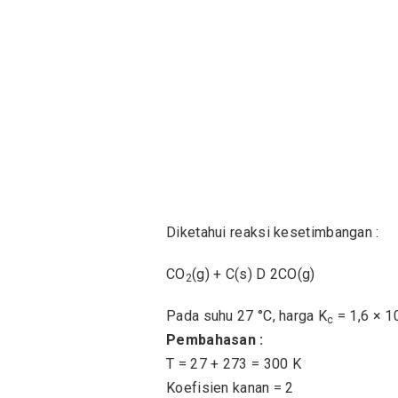
Diketahui reaksi kesetimbangan :
CO
(g) + C(s) D 2CO(g)
2
Pada suhu 27 °C, harga K
= 1,6 × 1
c
Pembahasan :
T = 27 + 273 = 300 K
Koefisien kanan = 2