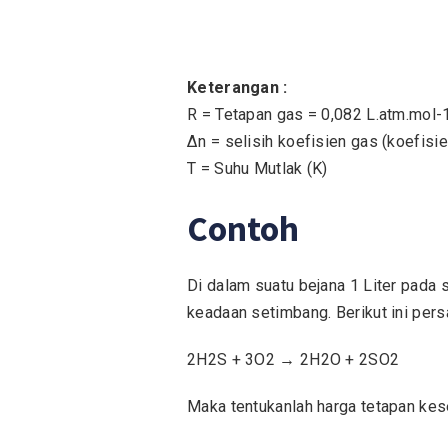
Keterangan :
R = Tetapan gas = 0,082 L.atm.mol-
Δn = selisih koefisien gas (koefisi
T = Suhu Mutlak (K)
Contoh
Di dalam suatu bejana 1 Liter pada 
keadaan setimbang. Berikut ini pers
2H2S + 3O2 → 2H2O + 2SO2
Maka tentukanlah harga tetapan kese