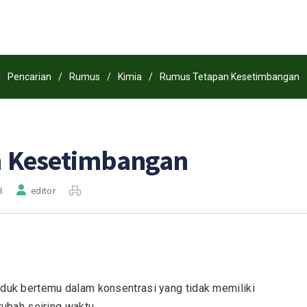
Pencarian
/
Rumus
/
Kimia
/
Rumus Tetapan Kesetimbangan
 Kesetimbangan
3
editor
duk bertemu dalam konsentrasi yang tidak memiliki
rubah seiring waktu.