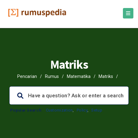
Matriks
Pencarian
/
Rumus
/
Matematika
/
Matriks
/
Popular Search:
Customization
,
Policy
,
Setup