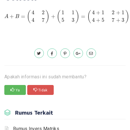
A
+
B
=
(
4
2
4
7
)
+
(
1
1
5
3
)
=
(
4
+
1
2
+
1
4
+
5
4
2
1
1
4
+
1
2
+
1
(
)
(
)
(
)
+
=
+
=
A
B
4
7
5
3
4
+
5
7
+
3
Apakah informasi ini sudah membantu?
Ya
Tidak
Rumus Terkait
Rumus Invers Matriks