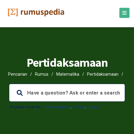
Pertidaksamaan
Pencarian
/
Rumus
/
Matematika
/
Pertidaksamaan
/
Popular Search:
Customization
,
Policy
,
Setup