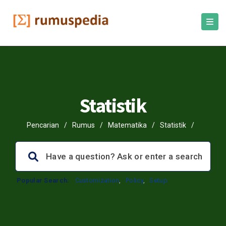
Statistik
Pencarian
/
Rumus
/
Matematika
/
Statistik
/
Popular Search:
Customization
,
Policy
,
Setup