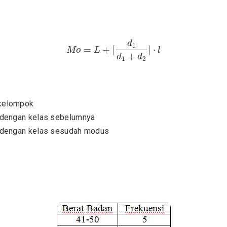
M
o
=
L
+
[
d
1
d
1
+
d
2
]
⋅
l
d
1
=
+
[
]
⋅
M
o
L
l
+
d
d
1
2
 kelompok
 dengan kelas sebelumnya
s dengan kelas sesudah modus