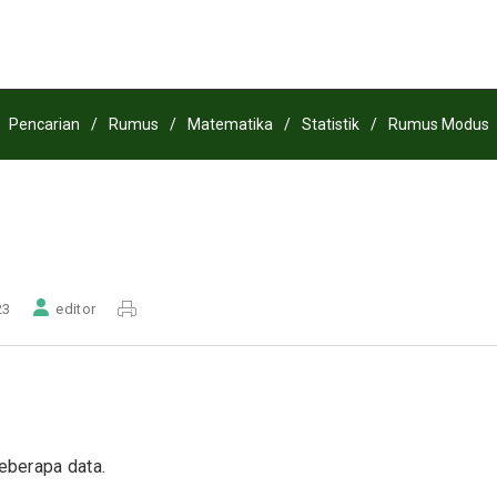
Pencarian
/
Rumus
/
Matematika
/
Statistik
/
Rumus Modus
23
editor
eberapa data.