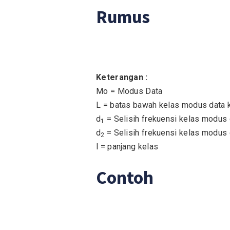
Rumus
Keterangan :
Mo = Modus Data
L = batas bawah kelas modus data
d
= Selisih frekuensi kelas modus
1
d
= Selisih frekuensi kelas modu
2
l = panjang kelas
Contoh