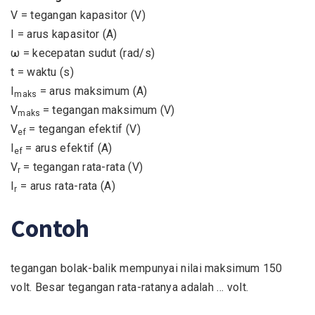
V = tegangan kapasitor (V)
I = arus kapasitor (A)
ω = kecepatan sudut (rad/s)
t = waktu (s)
I
= arus maksimum (A)
maks
V
= tegangan maksimum (V)
maks
V
= tegangan efektif (V)
ef
I
= arus efektif (A)
ef
V
= tegangan rata-rata (V)
r
I
= arus rata-rata (A)
r
Contoh
tegangan bolak-balik mempunyai nilai maksimum 150
volt. Besar tegangan rata-ratanya adalah … volt.