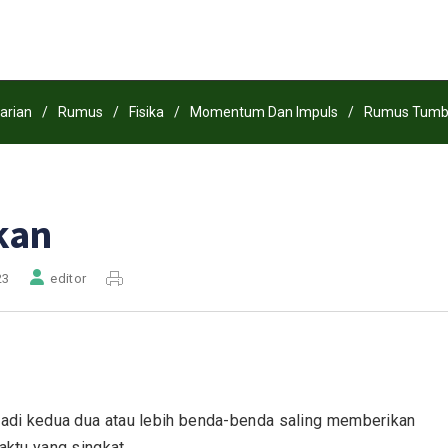
arian
/
Rumus
/
Fisika
/
Momentum Dan Impuls
/
Rumus Tumb
kan
23
editor
jadi kedua dua atau lebih benda-benda saling memberikan
aktu yang singkat.