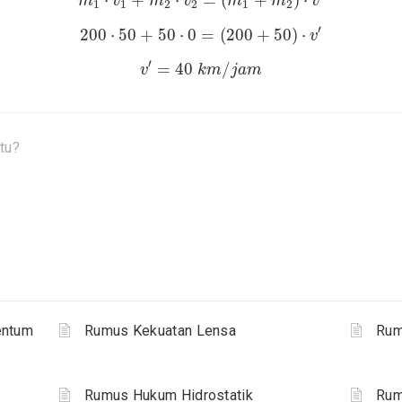
⋅
+
⋅
=
(
+
)
⋅
m
v
m
v
m
m
v
1
1
2
2
1
2
200
⋅
50
+
50
⋅
0
=
(
200
+
50
)
⋅
v
′
′
200
⋅
50
+
50
⋅
0
=
(
200
+
50
)
⋅
v
v
′
=
40
k
m
/
j
a
m
′
=
40
/
v
k
m
j
a
m
tu?
entum
Rumus Kekuatan Lensa
Rum
Rumus Hukum Hidrostatik
Rum