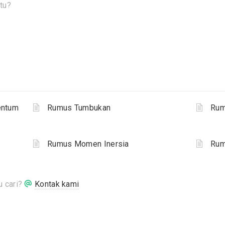
tu?
entum
Rumus Tumbukan
Rum
Rumus Momen Inersia
Rum
 cari?
Kontak kami