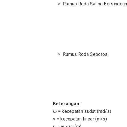
Rumus Roda Saling Bersinggu
Rumus Roda Seporos
Keterangan :
⍵ = kecepatan sudut (rad/s)
v = kecepatan linear (m/s)
r = jari-jari (m)