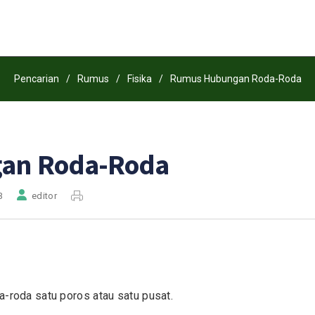
Pencarian
/
Rumus
/
Fisika
/
Rumus Hubungan Roda-Roda
an Roda-Roda
3
editor
-roda satu poros atau satu pusat.