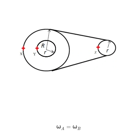
⍵
A
=
⍵
B
⍵
=
⍵
A
B