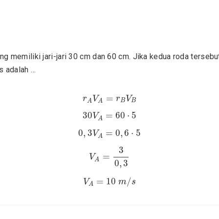
 memiliki jari-jari 30 cm dan 60 cm. Jika kedua roda tersebu
s adalah …
r
A
V
A
=
r
B
V
B
=
r
V
r
V
B
B
A
A
30
V
A
=
60
⋅
5
30
=
60
⋅
5
V
A
0
,
3
V
A
=
0
,
6
⋅
5
0
,
3
=
0
,
6
⋅
5
V
A
V
A
=
3
0
,
3
3
=
V
A
0
,
3
V
A
=
10
m
/
s
=
10
/
V
m
s
A