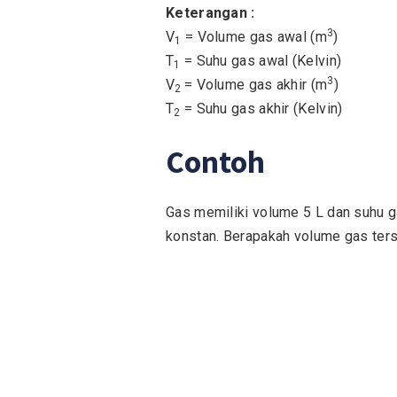
Keterangan :
3
V
= Volume gas awal (m
)
1
T
= Suhu gas awal (Kelvin)
1
3
V
= Volume gas akhir (m
)
2
T
= Suhu gas akhir (Kelvin)
2
Contoh
Gas memiliki volume 5 L dan suhu g
konstan. Berapakah volume gas ters