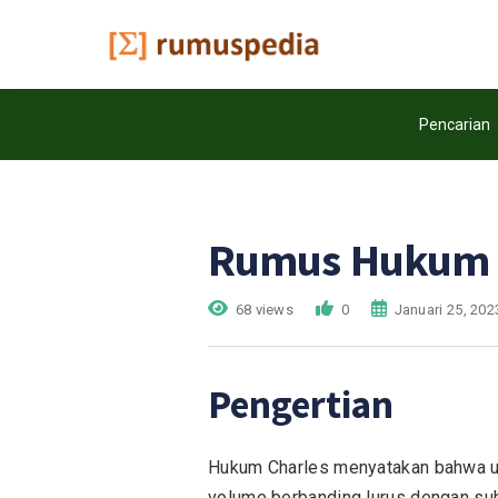
Pencarian
Rumus Hukum 
68 views
0
Januari 25, 202
Pengertian
Hukum Charles menyatakan bahwa unt
volume berbanding lurus dengan suh