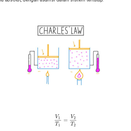
V
1
T
1
=
V
2
T
2
V
V
1
2
=
T
T
1
2