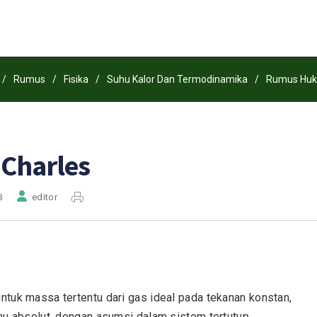
/
Rumus
/
Fisika
/
Suhu Kalor Dan Termodinamika
/
Rumus Huk
Charles
3
editor
uk massa tertentu dari gas ideal pada tekanan konstan,
u absolut, dengan asumsi dalam sistem tertutup.