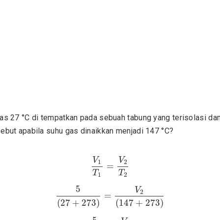
as 27 °C di tempatkan pada sebuah tabung yang terisolasi dan
ebut apabila suhu gas dinaikkan menjadi 147 °C?
V
1
T
1
=
V
2
T
2
V
V
1
2
=
T
T
1
2
5
(
27
+
273
)
=
V
2
(
147
+
273
)
5
V
2
=
(
27
+
273
)
(
147
+
273
)
5
300
=
V
2
420