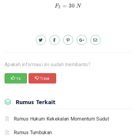
F
2
=
30
N
=
30
F
N
2
Apakah informasi ini sudah membantu?
Ya
Tidak
Rumus Terkait
Rumus Hukum Kekekalan Momentum Sudut
Rumus Tumbukan