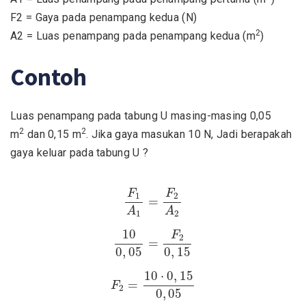
F2 = Gaya pada penampang kedua (N)
2
A2 = Luas penampang pada penampang kedua (m
)
Contoh
Luas penampang pada tabung U masing-masing 0,05
2
2
m
dan 0,15 m
. Jika gaya masukan 10 N, Jadi berapakah
gaya keluar pada tabung U ?
F
1
A
1
=
F
2
A
2
F
F
1
2
=
A
A
1
2
10
0
,
05
=
F
2
0
,
15
10
F
2
=
0
,
05
0
,
15
F
2
=
10
⋅
0
,
15
0
,
05
10
⋅
0
,
15
=
F
2
0
,
05