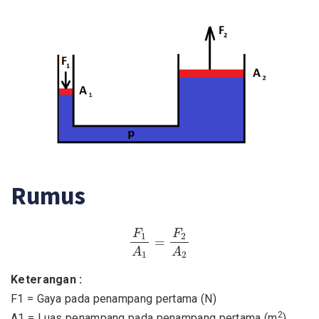
Rumus
F
1
A
1
=
F
2
A
2
F
F
1
2
=
A
A
1
2
Keterangan :
F1 = Gaya pada penampang pertama (N)
2
A1 = Luas penampang pada penampang pertama (m
)