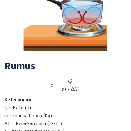
Rumus
c
=
Q
m
⋅
Δ
T
Q
=
c
⋅
Δ
m
T
Keterangan :
Q = Kalor (J)
m = massa benda (Kg)
ΔT = Kenaikan suhu (T
-T
)
2
1