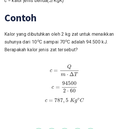
c = kalor jenis benda(J/KgK)
Contoh
Kalor yang dibutuhkan oleh 2 kg zat untuk menaikkan
o
o
suhunya dari 10
C sampai 70
C adalah 94.500 kJ.
Berapakah kalor jenis zat tersebut?
c
=
Q
m
⋅
Δ
T
Q
=
c
⋅
Δ
m
T
c
=
94500
2
⋅
60
94500
=
c
2
⋅
60
c
=
787
,
5
K
g
o
C
o
=
787
,
5
c
K
g
C