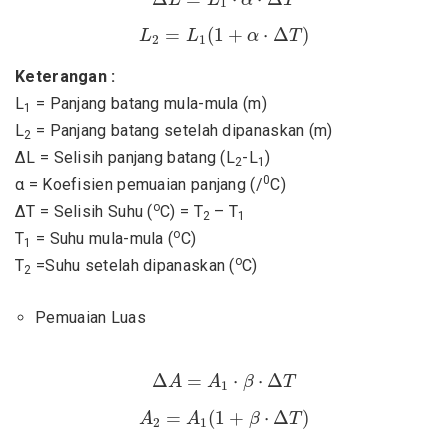
1
L
2
=
L
1
(
1
+
α
⋅
Δ
T
)
=
(
1
+
⋅
Δ
)
L
L
α
T
2
1
Keterangan :
L
= Panjang batang mula-mula (m)
1
L
= Panjang batang setelah dipanaskan (m)
2
ΔL = Selisih panjang batang (L
-L
)
2
1
0
α = Koefisien pemuaian panjang (/
C)
o
ΔT = Selisih Suhu (
C) = T
– T
2
1
o
T
= Suhu mula-mula (
C)
1
o
T
=Suhu setelah dipanaskan (
C)
2
Pemuaian Luas
Δ
A
=
A
1
⋅
β
⋅
Δ
T
Δ
=
⋅
⋅
Δ
A
A
β
T
1
A
2
=
A
1
(
1
+
β
⋅
Δ
T
)
=
(
1
+
⋅
Δ
)
A
A
β
T
2
1