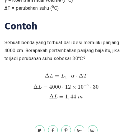
γ = Koefisien muai volume (/
C)
0
∆T = perubahan suhu (
C)
Contoh
Sebuah benda yang terbuat dari besi memiliki panjang
4000 cm. Berapakah pertambahan panjang baja itu, jika
terjadi perubahan suhu sebesar 30°C?
Δ
L
=
L
1
⋅
α
⋅
Δ
T
Δ
=
⋅
⋅
Δ
L
L
α
T
1
Δ
L
=
4000
⋅
12
×
10
−
6
⋅
30
−
6
Δ
=
4000
⋅
12
×
10
⋅
30
L
Δ
L
=
1
,
44
m
Δ
=
1
,
44
L
m