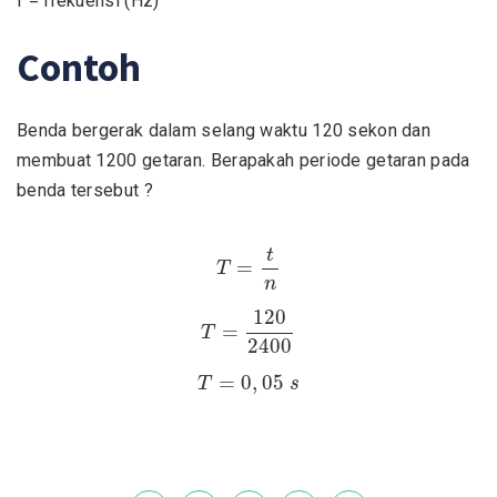
f = frekuensi (Hz)
Contoh
Benda bergerak dalam selang waktu 120 sekon dan
membuat 1200 getaran. Berapakah periode getaran pada
benda tersebut ?
T
=
t
n
t
=
T
n
T
=
120
2400
120
=
T
2400
T
=
0
,
05
s
=
0
,
05
T
s