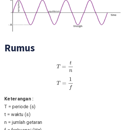
Rumus
T
=
t
n
t
=
T
n
T
=
1
f
1
=
T
f
Keterangan :
T = periode (s)
t = waktu (s)
n = jumlah getaran