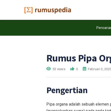
Pencaria
Rumus Pipa Or
53 views
0
Februari 3, 202
Pengertian
Pipa organa adalah sebuah elemen p
(mengeluarkan suara) pada nada tert