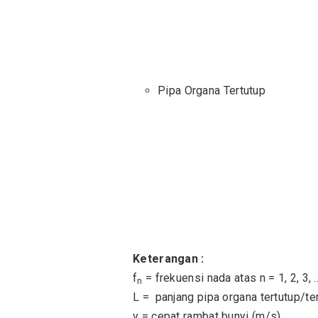
Pipa Organa Tertutup
Keterangan :
f
= frekuensi nada atas n = 1, 2, 3, 
n
L = panjang pipa organa tertutup/te
v = cepat rambat bunyi (m/s)