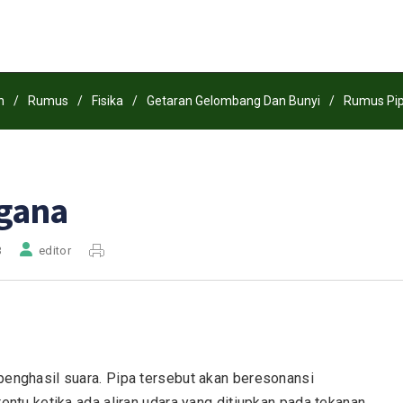
n
/
Rumus
/
Fisika
/
Getaran Gelombang Dan Bunyi
/
Rumus Pi
gana
3
editor
enghasil suara. Pipa tersebut akan beresonansi
entu ketika ada aliran udara yang ditiupkan pada tekanan