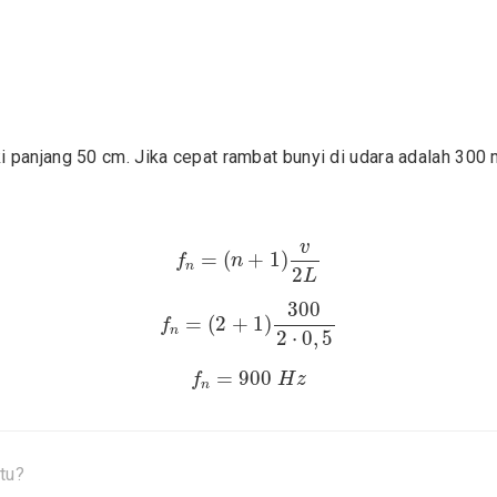
i panjang 50 cm. Jika cepat rambat bunyi di udara adalah 300
f
n
=
(
n
+
1
)
v
2
L
v
=
(
+
1
)
f
n
n
2
L
f
n
=
(
2
+
1
)
300
2
⋅
0
,
5
300
=
(
2
+
1
)
f
n
2
⋅
0
,
5
f
n
=
900
H
z
=
900
f
H
z
n
tu?