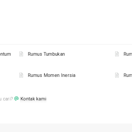
entum
Rumus Tumbukan
Rum
Rumus Momen Inersia
Rum
 cari?
Kontak kami