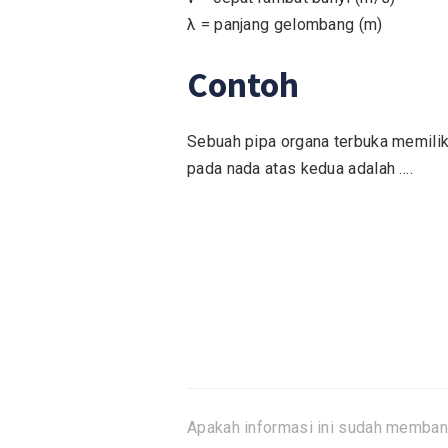
λ = panjang gelombang (m)
Contoh
Sebuah pipa organa terbuka memilik
pada nada atas kedua adalah ….
Apakah informasi ini sudah memban