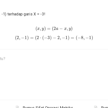
2, -1) terhadap garis X = -3!
(
x
,
y
)
=
(
2
a
−
x
,
y
)
(
,
)
=
(
2
−
,
)
x
y
a
x
y
(
2
,
−
1
)
=
(
2
⋅
(
−
3
)
−
2
,
−
1
)
=
(
−
8
,
−
1
)
(
2
,
−
1
)
=
(
2
⋅
(
−
3
)
−
2
,
−
1
)
=
(
−
8
,
−
1
)
tu?
Rumus Sifat Operasi Matriks
Rum