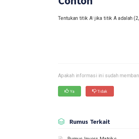
Contoh
Tentukan titik Aˡ jika titik A adalah (
Apakah informasi ini sudah memban
Ya
Tidak
Rumus Terkait
Rumus Invers Matriks