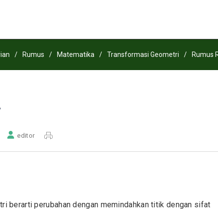
ian
/
Rumus
/
Matematika
/
Transformasi Geometri
/
Rumus R
i
editor
ri berarti perubahan dengan memindahkan titik dengan sifat