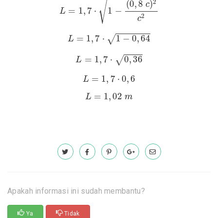
√
2
(
0
,
8
)
c
=
1
,
7
⋅
1
−
L
2
c
L
=
1
,
7
⋅
1
−
0
,
64
=
1
,
7
⋅
1
−
0
,
64
√
L
L
=
1
,
7
⋅
0
,
36
=
1
,
7
⋅
0
,
36
√
L
L
=
1
,
7
⋅
0
,
6
=
1
,
7
⋅
0
,
6
L
L
=
1
,
02
m
=
1
,
02
L
m
Apakah informasi ini sudah membantu?
Ya
Tidak