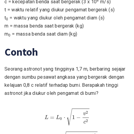
8
c = kecepatan benda saat bergerak (3 x 10
m/s)
t = waktu relatif yang diukur pengamat bergerak (s)
t
= waktu yang diukur oleh pengamat diam (s)
0
m = massa benda saat bergerak (kg)
m
= massa benda saat diam (kg)
0
Contoh
Seorang astronot yang tingginya 1,7 m, berbaring sejajar
dengan sumbu pesawat angkasa yang bergerak dengan
kelajuan 0,8 c relatif terhadap bumi. Berapakah tinggi
astronot jika diukur oleh pengamat di bumi?
L
=
L
0
⋅
1
−
v
2
c
2
√
2
v
=
⋅
1
−
L
L
0
2
c
L
=
1
,
7
⋅
1
−
(
0
,
8
c
)
2
c
2