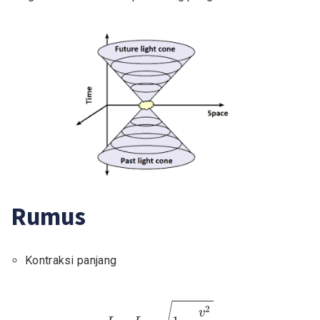
Rumus
Kontraksi panjang
L
=
L
0
⋅
1
−
v
2
c
2
2
v