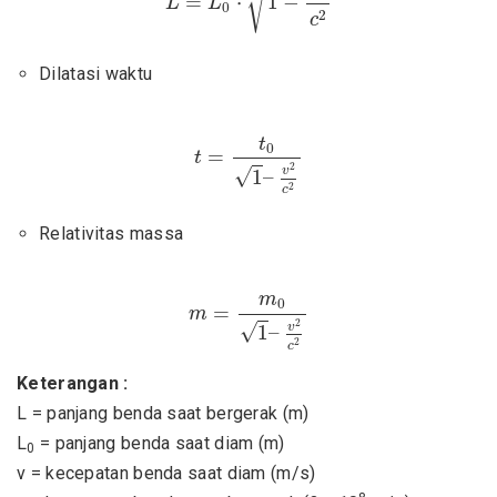
√
=
⋅
1
−
L
L
0
2
c
Dilatasi waktu
t
=
t
0
1
–
v
2
c
2
t
0
=
t
2
v
√
1
–
2
c
Relativitas massa
m
=
m
0
1
–
v
2
c
2
m
0
=
m
2
v
√
1
–
2
c
Keterangan :
L = panjang benda saat bergerak (m)
L
= panjang benda saat diam (m)
0
v = kecepatan benda saat diam (m/s)