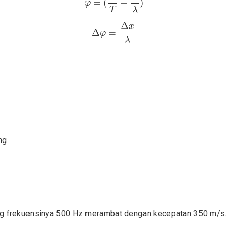
=
(
+
)
φ
T
λ
Δ
φ
=
Δ
x
λ
Δ
x
Δ
=
φ
λ
ng
 frekuensinya 500 Hz merambat dengan kecepatan 350 m/s. ten