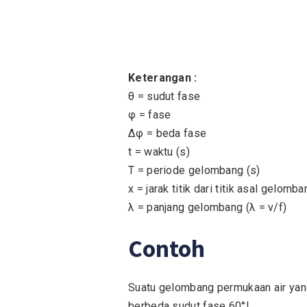
Keterangan :
θ = sudut fase
φ = fase
Δφ = beda fase
t = waktu (s)
T = periode gelombang (s)
x = jarak titik dari titik asal gelomba
λ = panjang gelombang (λ = v/f)
Contoh
Suatu gelombang permukaan air yang
berbeda sudut fase 60°!