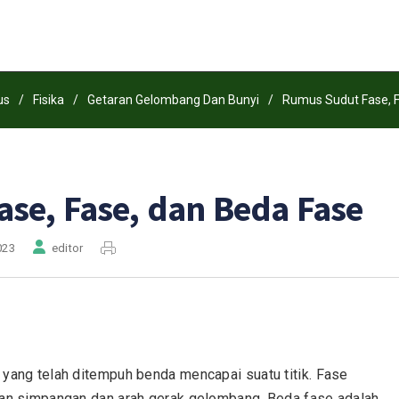
us
/
Fisika
/
Getaran Gelombang Dan Bunyi
/
Rumus Sudut Fase, F
se, Fase, dan Beda Fase
023
editor
yang telah ditempuh benda mencapai suatu titik. Fase
gan simpangan dan arah gerak gelombang. Beda fase adalah