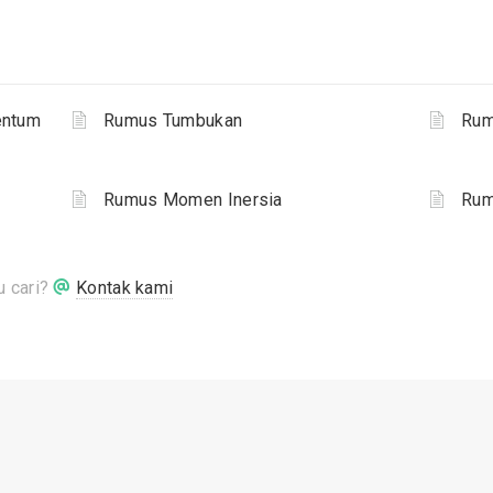
entum
Rumus Tumbukan
Rum
Rumus Momen Inersia
Rum
 cari?
Kontak kami