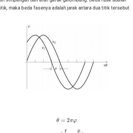
itik, maka beda fasenya adalah jarak antara dua titik tersebut.
θ
=
2
π
φ
=
2
θ
π
φ
φ
=
(
t
T
+
x
λ
)
x
t