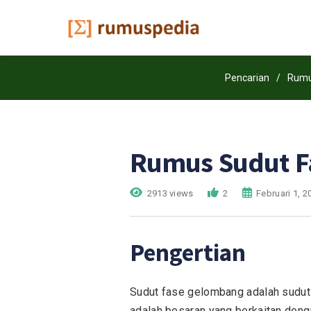
Pencarian
/
Rum
Rumus Sudut Fa
2913 views
2
Februari 1, 2
Pengertian
Sudut fase gelombang adalah sudut 
adalah besaran yang berkaitan den