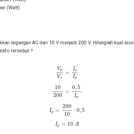
mer (Watt)
kan tegangan AC dari 10 V menjadi 200 V. Hitunglah kuat arus 
trafo tersebut ?
V
p
V
s
=
I
s
I
p
V
I
p
s
=
I
V
p
s
10
200
=
0
,
5
I
p
0
,
5
10
=
200
I
p
I
p
=
200
10
⋅
0
,
5
200
=
⋅
0
,
5
I
p
10
I
p
=
10
A
=
10
I
A
p