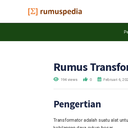
Pe
Rumus Transfo
194 views
0
Februari 6, 20
Pengertian
Transformator adalah suatu alat unt
kehilangan daya cukup besar.