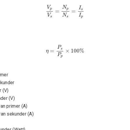
V
p
V
s
=
N
p
N
s
=
I
s
I
p
V
N
I
p
p
s
=
=
I
V
N
p
s
s
η
=
P
s
P
p
×
100
%
P
s
=
×
100
%
η
P
p
imer
ekunder
 (V)
der (V)
an primer (A)
an sekunder (A)
under (Watt)