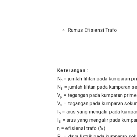
Rumus Efisiensi Trafo
Keterangan :
N
= jumlah lilitan pada kumparan pr
p
N
= jumlah lilitan pada kumparan s
s
V
= tegangan pada kumparan primer
p
V
= tegangan pada kumparan sekun
s
I
= arus yang mengalir pada kumpar
p
I
= arus yang mengalir pada kumpar
s
η = efisiensi trafo (%)
P
= daya listrik pada kumparan sek