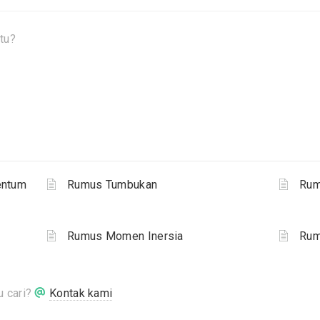
tu?
entum
Rumus Tumbukan
Rum
Rumus Momen Inersia
Rum
 cari?
Kontak kami