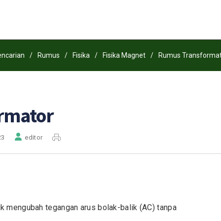
ncarian
/
Rumus
/
Fisika
/
Fisika Magnet
/
Rumus Transformat
rmator
23
editor
uk mengubah tegangan arus bolak-balik (AC) tanpa