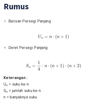
Rumus
Barisan Persegi Panjang
U
n
=
n
⋅
(
n
+
1
)
=
⋅
(
+
1
)
U
n
n
n
Deret Persegi Panjang
S
n
=
1
4
⋅
n
⋅
(
n
+
1
)
⋅
(
n
+
2
)
1
=
⋅
⋅
(
+
1
)
⋅
(
+
2
)
S
n
n
n
n
4
Keterangan :
U
= suku ke-n
n
S
= jumlah suku ke-n
n
n = banyaknya suku