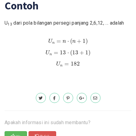
Contoh
U
dari pola bilangan persegi panjang 2,6,12, … adalah
13
U
n
=
n
⋅
(
n
+
1
)
=
⋅
(
+
1
)
U
n
n
n
U
n
=
13
⋅
(
13
+
1
)
=
13
⋅
(
13
+
1
)
U
n
U
n
=
182
=
182
U
n
Apakah informasi ini sudah membantu?