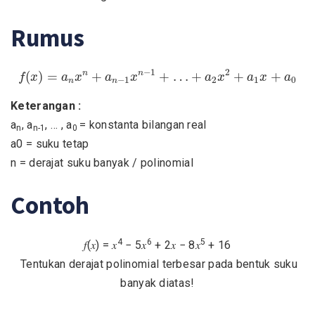
Rumus
f
(
x
)
=
a
n
x
n
+
a
n
−
1
x
n
−
1
+
…
+
a
2
x
2
+
a
1
x
+
a
0
−
1
2
n
n
(
)
=
+
+
…
+
+
+
f
x
a
x
a
x
a
x
a
x
a
−
1
2
1
0
n
n
Keterangan :
a
, a
, … , a
= konstanta bilangan real
n
n-1
0
a0 = suku tetap
n = derajat suku banyak / polinomial
Contoh
4
6
5
𝑓(𝑥) = 𝑥
− 5𝑥
+ 2𝑥 − 8𝑥
+ 16
Tentukan derajat polinomial terbesar pada bentuk suku
banyak diatas!