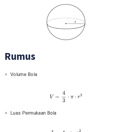
Rumus
Volume Bola
V
=
4
3
⋅
π
⋅
r
3
4
3
=
⋅
⋅
V
π
r
3
Luas Permukaan Bola
L
=
4
⋅
π
⋅
r
2
2