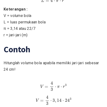
=
4
⋅
⋅
L
π
r
Keterangan :
V = volume bola
L = luas permukaan bola
π = 3,14 atau 22/7
r = jari-jari (m)
Contoh
Hitunglah volume bola apabila memiliki jari-jari sebesar
24 cm!
V
=
4
3
⋅
π
⋅
r
3
4
3
=
⋅
⋅
V
π
r
3
V
=
4
3
⋅
3
,
14
⋅
24
3
4
3
=
⋅
3
,
14
⋅
24
V
3