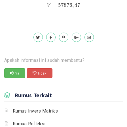
V
=
57876
,
47
=
57876
,
47
V
Apakah informasi ini sudah membantu?
Ya
Tidak
Rumus Terkait
Rumus Invers Matriks
Rumus Refleksi