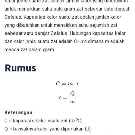
Kalor jenis suatu zat adalah jumlah kalor yang dibutuhkan
untuk menaikkan suhu satu gram zat sebesar satu derajat
Celsius. Kapasitas kalor suatu zat adalah jumlah kalor
yang dibutuhkan untuk menaikkan suhu sejumlah zat
sebesar satu derajat Celsius. Hubungan kapasitas kalor
dan kalor jenis suatu zat adalah C=
m
c dimana m adalah
massa zat dalam gram.
Rumus
C
=
m
⋅
c
=
⋅
C
m
c
c
=
Q
m
Q
=
c
m
Keterangan :
o
C = kapasitas kalor suatu zat (J/
C)
Q = banyaknya kalor yang diperlukan (J)