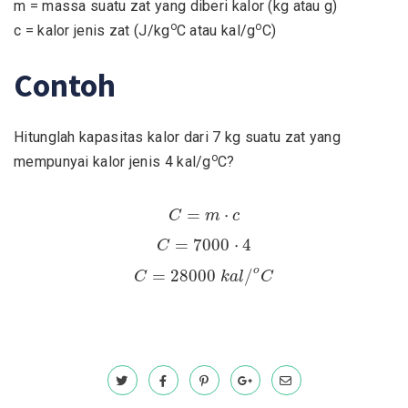
m = massa suatu zat yang diberi kalor (kg atau g)
o
o
c = kalor jenis zat (J/kg
C atau kal/g
C)
Contoh
Hitunglah kapasitas kalor dari 7 kg suatu zat yang
o
mempunyai kalor jenis 4 kal/g
C?
C
=
m
⋅
c
=
⋅
C
m
c
C
=
7000
⋅
4
=
7000
⋅
4
C
C
=
28000
k
a
l
/
o
C
o
=
28000
/
C
k
a
l
C