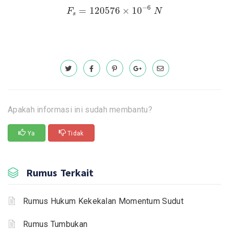
F
s
=
120576
×
10
−
6
N
−
6
=
120576
×
10
F
N
s
Apakah informasi ini sudah membantu?
Ya
Tidak
Rumus Terkait
Rumus Hukum Kekekalan Momentum Sudut
Rumus Tumbukan