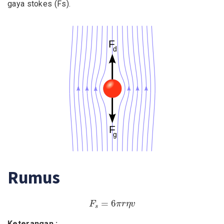
gaya stokes (Fs).
Rumus
F
s
=
6
π
r
η
v
=
6
F
π
r
η
v
s
Keterangan :