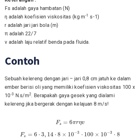
Fs adalah gaya hambatan (N)
-1
η adalah koefisien viskositas (kg m
s-1)
r adalah jari jari bola (m)
π adalah 22/7
v adalah laju relatif benda pada fluida.
Contoh
Sebuah kelereng dengan jari – jari 0,8 cm jatuh ke dalam
ember berisi oli yang memiliki koefisien viskositas 100 x
-3
2
10
N.s/m
. Berapakah gaya gesek yang dialami
kelereng jika bergerak dengan kelajuan 8 m/s!
F
s
=
6
π
r
η
v
=
6
F
π
r
η
v
s
F
s
=
6
⋅
3
,
14
⋅
8
×
10
−
3
⋅
100
×
10
−
3
⋅
8
−
3
−
3
=
6
⋅
3
,
14
⋅
8
×
10
⋅
100
×
10
⋅
8
F
s