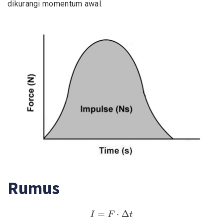
dikurangi momentum awal.
Rumus
I
=
F
⋅
Δ
t
=
⋅
Δ
I
F
t