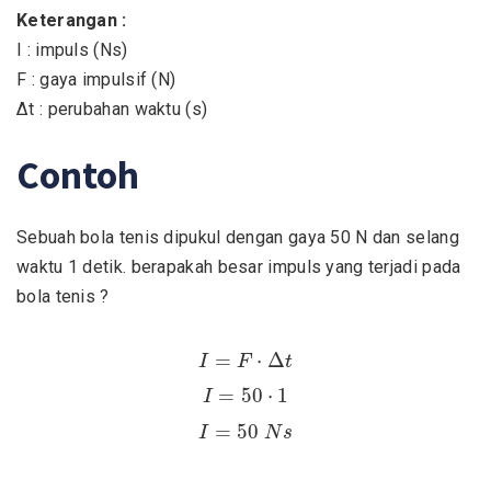
Keterangan :
I : impuls (Ns)
F : gaya impulsif (N)
Δt : perubahan waktu (s)
Contoh
Sebuah bola tenis dipukul dengan gaya 50 N dan selang
waktu 1 detik. berapakah besar impuls yang terjadi pada
bola tenis ?
I
=
F
⋅
Δ
t
=
⋅
Δ
I
F
t
I
=
50
⋅
1
=
50
⋅
1
I
I
=
50
N
s
=
50
I
N
s