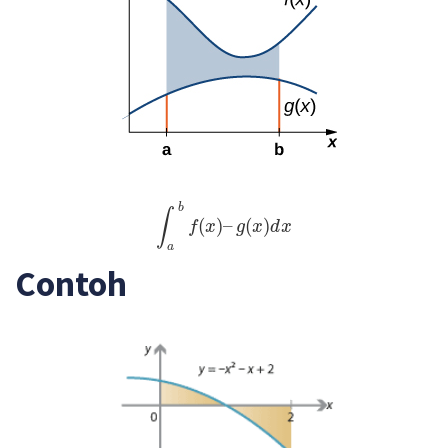
∫
a
b
f
(
x
)
–
g
(
x
)
d
x
b
∫
(
)
–
(
)
f
x
g
x
d
x
a
Contoh