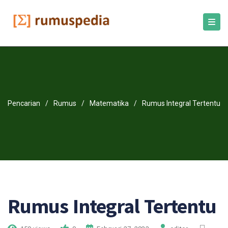
Pencarian
/
Rumus
/
Matematika
/
Rumus Integral Tertentu
Rumus Integral Tertentu