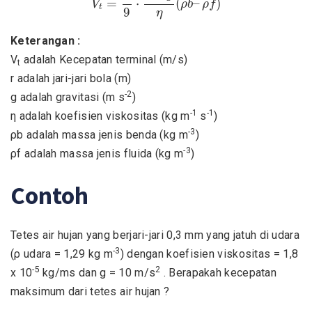
=
⋅
(
–
)
V
ρ
b
ρ
f
t
9
η
Keterangan :
V
adalah Kecepatan terminal (m/s)
t
r adalah jari-jari bola (m)
-2
g adalah gravitasi (m s
)
-1
-1
η adalah koefisien viskositas (kg m
s
)
-3
ρb adalah massa jenis benda (kg m
)
-3
ρf adalah massa jenis fluida (kg m
)
Contoh
Tetes air hujan yang berjari-jari 0,3 mm yang jatuh di udara
-3
(ρ udara = 1,29 kg m
) dengan koefisien viskositas = 1,8
-5
2
x 10
kg/ms dan g = 10 m/s
. Berapakah kecepatan
maksimum dari tetes air hujan ?