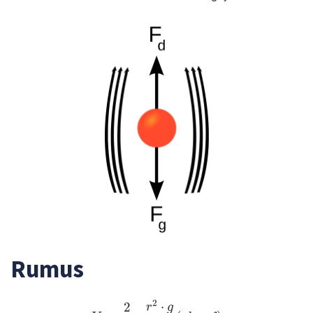
Rumus
V
t
=
2
9
⋅
r
2
⋅
g
η
(
ρ
b
–
ρ
f
)
2
⋅
2
r
g