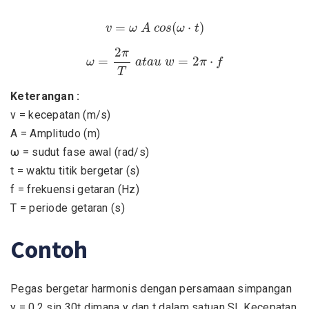
v
=
ω
A
c
o
s
(
ω
⋅
t
)
=
(
⋅
)
v
ω
A
c
o
s
ω
t
ω
=
2
π
T
a
t
a
u
w
=
2
π
⋅
f
2
π
=
=
2
⋅
ω
a
t
a
u
w
π
f
T
Keterangan :
v = kecepatan (m/s)
A = Amplitudo (m)
ω = sudut fase awal (rad/s)
t = waktu titik bergetar (s)
f = frekuensi getaran (Hz)
T = periode getaran (s)
Contoh
Pegas bergetar harmonis dengan persamaan simpangan
y = 0,2 sin 30t dimana y dan t dalam satuan SI. Kecepatan