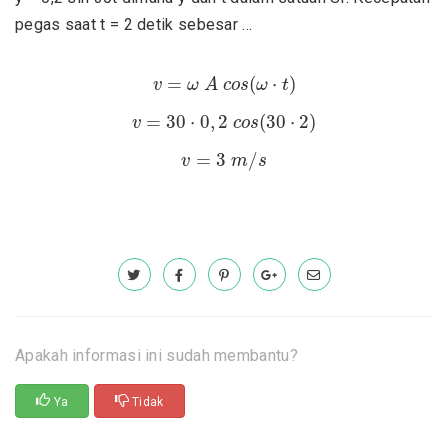
pegas saat t = 2 detik sebesar …
v
=
ω
A
c
o
s
(
ω
⋅
t
)
=
(
⋅
)
v
ω
A
c
o
s
ω
t
v
=
30
⋅
0
,
2
c
o
s
(
30
⋅
2
)
=
30
⋅
0
,
2
(
30
⋅
2
)
v
c
o
s
v
=
3
m
/
s
=
3
/
v
m
s
Apakah informasi ini sudah membantu?
Ya
Tidak