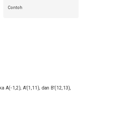
Contoh
 A(-1,2), A'(1,11), dan B'(12,13),