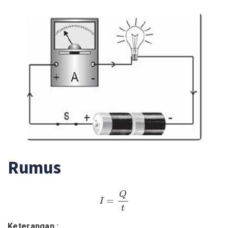
Rumus
I
=
Q
t
Q
=
I
t
Keterangan :