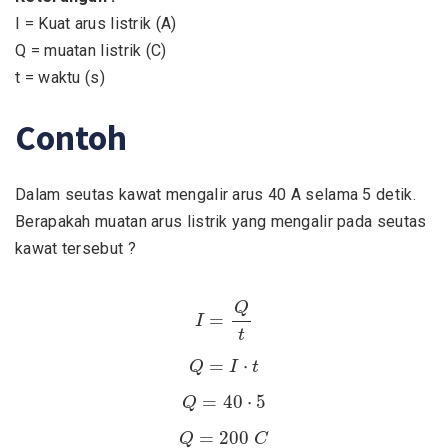
I = Kuat arus listrik (A)
Q = muatan listrik (C)
t = waktu (s)
Contoh
Dalam seutas kawat mengalir arus 40 A selama 5 detik.
Berapakah muatan arus listrik yang mengalir pada seutas
kawat tersebut ?
I
=
Q
t
Q
=
I
t
Q
=
I
⋅
t
=
⋅
Q
I
t
Q
=
40
⋅
5
=
40
⋅
5
Q
Q
=
200
C
=
200
Q
C