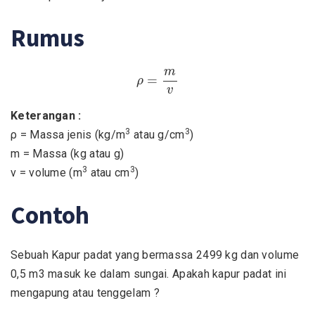
Rumus
ρ
=
m
v
m
=
ρ
v
Keterangan :
3
3
ρ = Massa jenis (kg/m
atau g/cm
)
m = Massa (kg atau g)
3
3
v = volume (m
atau cm
)
Contoh
Sebuah Kapur padat yang bermassa 2499 kg dan volume
0,5 m3 masuk ke dalam sungai. Apakah kapur padat ini
mengapung atau tenggelam ?