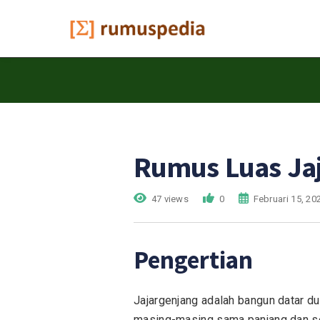
Rumus Luas Ja
47 views
0
Februari 15, 20
Pengertian
Jajargenjang adalah bangun datar d
masing-masing sama panjang dan se