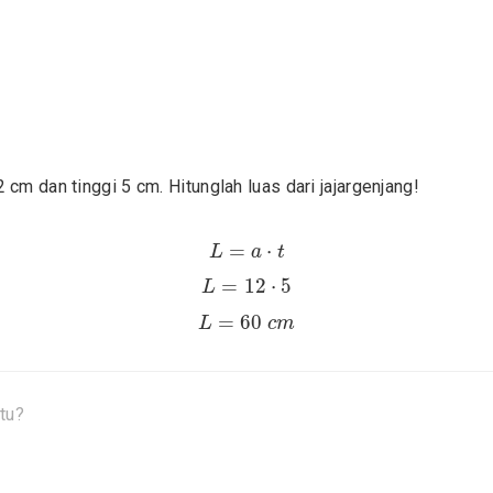
 cm dan tinggi 5 cm. Hitunglah luas dari jajargenjang!
L
=
a
⋅
t
=
⋅
L
a
t
L
=
12
⋅
5
=
12
⋅
5
L
L
=
60
c
m
=
60
L
c
m
tu?