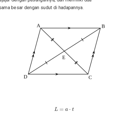
sama besar dengan sudut di hadapannya.
L
=
a
⋅
t
=
⋅
L
a
t