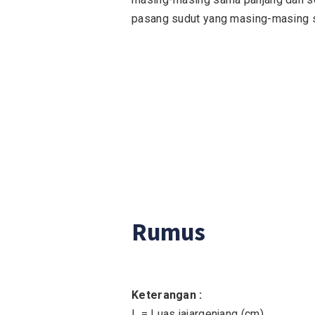
pasang sudut yang masing-masing 
Rumus
Keterangan :
L = Luas jajargenjang (cm)