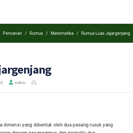
Pencarian
/
Rumus
/
Matematika
/
Rumus Luas Jajargenjang
jargenjang
23
editor
ua dimensi yang dibentuk oleh dua pasang rusuk yang
jajar dengan pasangannya, dan memiliki dua