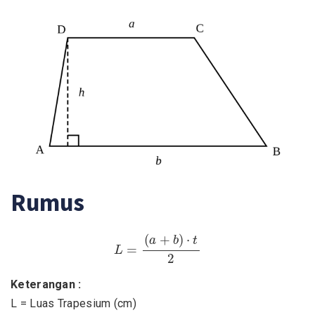
Rumus
L
=
(
a
+
b
)
⋅
t
2
(
+
)
⋅
a
b
t
=
L
2
Keterangan :
L = Luas Trapesium (cm)