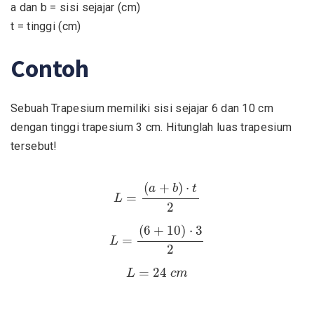
a dan b = sisi sejajar (cm)
t = tinggi (cm)
Contoh
Sebuah Trapesium memiliki sisi sejajar 6 dan 10 cm
dengan tinggi trapesium 3 cm. Hitunglah luas trapesium
tersebut!
L
=
(
a
+
b
)
⋅
t
2
(
+
)
⋅
a
b
t
=
L
2
L
=
(
6
+
10
)
⋅
3
2
(
6
+
10
)
⋅
3
=
L
2
L
=
24
c
m
=
24
L
c
m