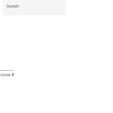
Contoh
c
o
s
θ
|
|
c
c
o
s
θ