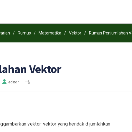
arian
/
Rumus
/
Matematika
/
Vektor
/
Rumus Penjumlahan V
ahan Vektor
editor
nggambarkan vektor-vektor yang hendak dijumlahkan