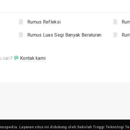
Rumus Refleksi
Rum
Rumus Luas Segi Banyak Beraturan
Rum
 cari?
Kontak kami
muspedia. Layanan situs ini didukung oleh Sekolah Tinggi Teknologi Te