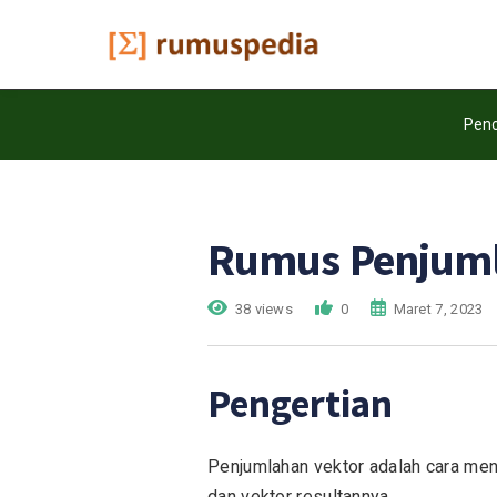
Penc
Rumus Penjuml
38 views
0
Maret 7, 2023
Pengertian
Penjumlahan vektor adalah cara me
dan vektor resultannya.