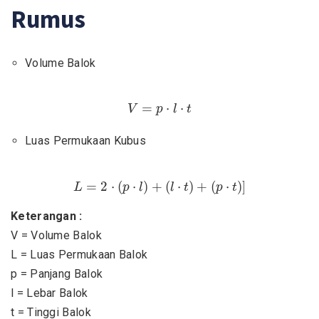
Rumus
Volume Balok
V
=
p
⋅
l
⋅
t
=
⋅
⋅
V
p
l
t
Luas Permukaan Kubus
L
=
2
⋅
(
p
⋅
l
)
+
(
l
⋅
t
)
+
(
p
⋅
t
)
]
=
2
⋅
(
⋅
)
+
(
⋅
)
+
(
⋅
)
]
L
p
l
l
t
p
t
Keterangan :
V = Volume Balok
L = Luas Permukaan Balok
p = Panjang Balok
l = Lebar Balok
t = Tinggi Balok