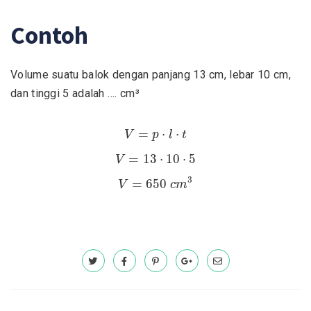
Contoh
Volume suatu balok dengan panjang 13 cm, lebar 10 cm,
dan tinggi 5 adalah …. cm³
V
=
p
⋅
l
⋅
t
=
⋅
⋅
V
p
l
t
V
=
13
⋅
10
⋅
5
=
13
⋅
10
⋅
5
V
V
=
650
c
m
3
3
=
650
V
c
m