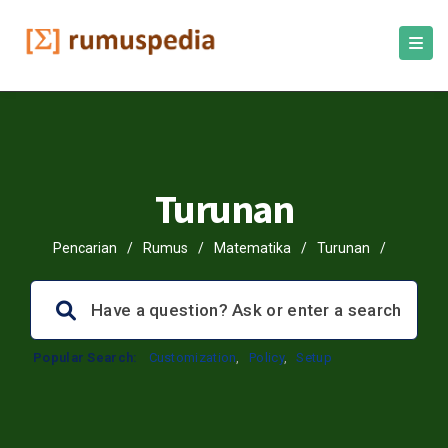
Turunan
Pencarian
/
Rumus
/
Matematika
/
Turunan
/
Popular Search:
Customization
,
Policy
,
Setup