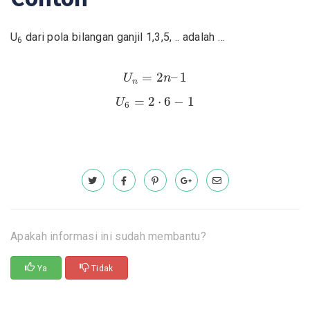
U
dari pola bilangan ganjil 1,3,5, .. adalah …
6
U
n
=
2
n
–
1
=
2
–
1
U
n
n
U
6
=
2
⋅
6
−
1
=
2
⋅
6
−
1
U
6
Apakah informasi ini sudah membantu?
Ya
Tidak