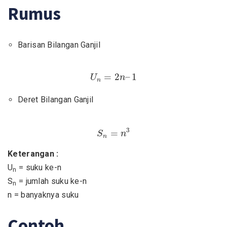
Rumus
Barisan Bilangan Ganjil
U
n
=
2
n
–
1
=
2
–
1
U
n
n
Deret Bilangan Ganjil
S
n
=
n
3
3
=
S
n
n
Keterangan :
U
= suku ke-n
n
S
= jumlah suku ke-n
n
n = banyaknya suku
Contoh