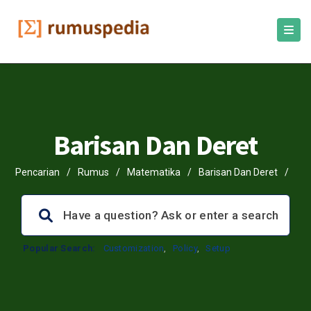
Barisan Dan Deret
Pencarian
/
Rumus
/
Matematika
/
Barisan Dan Deret
/
Popular Search:
Customization
,
Policy
,
Setup